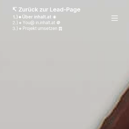
↸ Zurück zur Lead-Page
⒈)🔸Über inhalt.at ☀️
⒉)🔸You@ in.inhalt.at
＠
⒊)🔸Projekt umsetzen ䷴