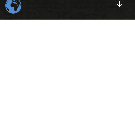
Scrol
554
22
K
K
Total Downloads
Daily Visitors
99
526
%
K
Positive Rating
Happy Users